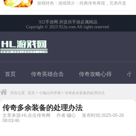
首页
传奇英雄合击
传奇攻略心得
小
所在位置 :
首页
>
小编点评评测
> 传奇多余装备的处理办法
传奇多余装备的处理办法
文章来源:HL合击传奇网
作者:穆心
发布时间:2025-05-26
08:03:46